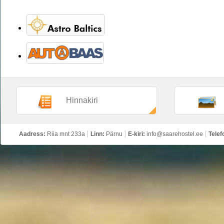
Hinnakiri
Aadress:
Riia mnt 233a
Linn:
Pärnu
E-kiri:
info@saarehostel.ee
Telef